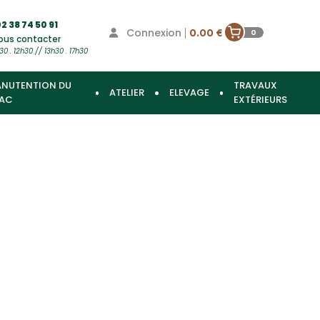
2 38 74 50 91
Connexion
|
0.00 €
0
ous contacter
30 . 12h30 // 13h30 . 17h30
NUTENTION DU
TRAVAUX
ATELIER
ELEVAGE
AC
EXTÉRIEURS