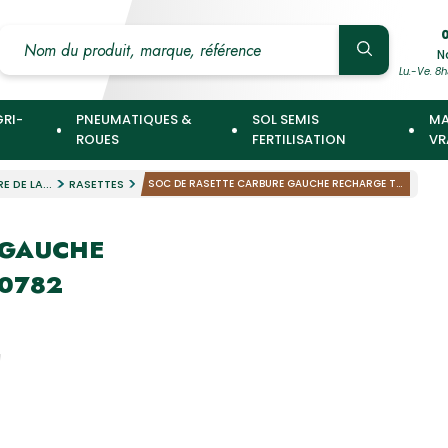
0
N
Lu.-Ve. 8h
GRI-
PNEUMATIQUES &
SOL SEMIS
MA
ROUES
FERTILISATION
VR
 DE LA...
RASETTES
SOC DE RASETTE CARBURE GAUCHE RECHARGE T...
 GAUCHE
10782