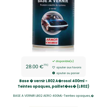
disponible(s)
TTC
28.00 €
ajouter aux favoris
ajouter au panier
Base � vernir L802 A�rosol 400ml -
Teintes opaques, paillet�es� (L802)
BASE A VERNIR L802 AERO 400ML-Teintes opaques,�