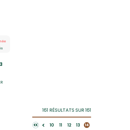
née
is
 3
ER
161 RÉSULTATS SUR 161
<<
<
10
11
12
13
14