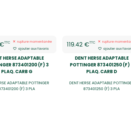
rupture momentanée
rupture momenta
TTC
TTC
 €
119.42 €
ajouter aux favoris
ajouter aux favor
T HERSE ADAPTABLE
DENT HERSE ADAPTABLE
NGER 873401200 (F) 3
POTTINGER 873401250 (F)
PLAQ. CARB G
PLAQ. CARB D
RSE ADAPTABLE POTTINGER
DENT HERSE ADAPTABLE POTTING
873401200 (F) 3 PLA
873401250 (F) 3 PLA