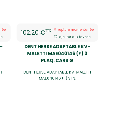
née
rupture momentanée
TTC
102.20 €
is
ajouter aux favoris
-
DENT HERSE ADAPTABLE KV-
MALETTI MAE040146 (F) 3
PLAQ. CARB G
TI
DENT HERSE ADAPTABLE KV-MALETTI
MAE040146 (F) 3 PL