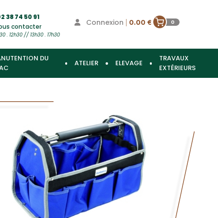
2 38 74 50 91
Connexion
|
0.00 €
0
ous contacter
30 . 12h30 // 13h30 . 17h30
NUTENTION DU
TRAVAUX
ATELIER
ELEVAGE
AC
EXTÉRIEURS