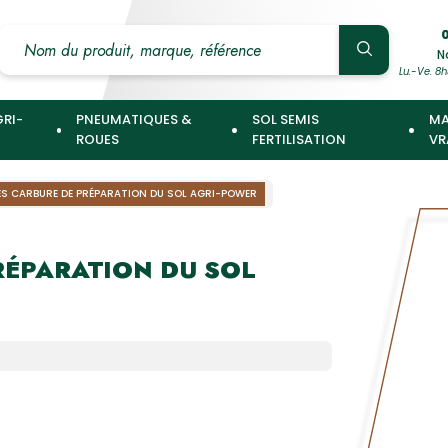
0
N
Lu.-Ve. 8h
GRI-
PNEUMATIQUES &
SOL SEMIS
MA
ROUES
FERTILISATION
VR
ES CARBURE DE PRÉPARATION DU SOL AGRI-POWER
RÉPARATION DU SOL