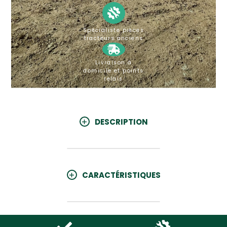
Spécialiste pièces
tracteurs anciens
Livraison à
domicile et points
relais
DESCRIPTION
CARACTÉRISTIQUES