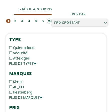
12 RÉSULTATS SUR 216
TRIER PAR
>>
>
2
3
4
5
1
TYPE
Quincaillerie
Sécurité
Attelages
PLUS DE TYPES
MARQUES
Simol
AL_KO
Hesterberg
PLUS DE MARQUES
PRIX