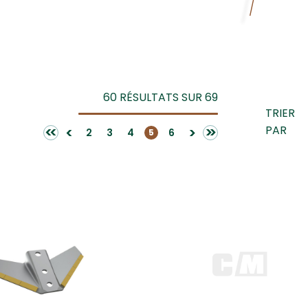
60 RÉSULTATS SUR 69
TRIER
PAR
<<
>>
<
>
2
3
4
6
5