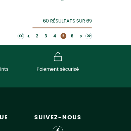
60 RÉSULTATS SUR 69
<<
>>
<
>
2
3
4
6
5
ints
Paiement sécurisé
UE
SUIVEZ-NOUS