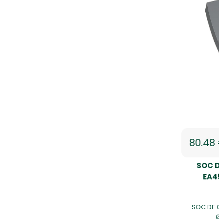
80.48
SOC D
EA4
SOC DE 