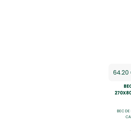
64.20
BE
270X80
BEC DE
CA