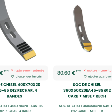
rupture momentanée
rupture momenta
TTC
TTC
 €
80.60 €
ajouter aux favoris
ajouter aux favor
E CHISEL 400X70X20
SOC DE CHISEL
5-85 Ø12 RECHAR. 4
360X50X20EA45-85 Ø12
BANDES
CARB + MISE + RECH
CHISEL 400X70X20 EA45-85
SOC DE CHISEL 360X50X20EA45-
Ø12 RECHAR. 4 BAND
Ø12 CARB + MISE + R