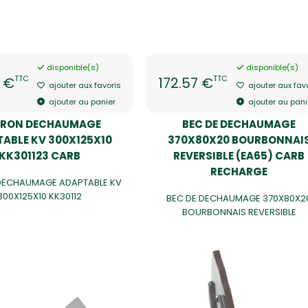
disponible(s)
disponible(s)
TTC
TTC
6 €
172.57 €
ajouter aux favoris
ajouter aux fav
ajouter au panier
ajouter au pani
ERON DECHAUMAGE
BEC DE DECHAUMAGE
ABLE KV 300X125X10
370X80X20 BOURBONNAI
KK301123 CARB
REVERSIBLE (EA65) CARB
RECHARGE
 DECHAUMAGE ADAPTABLE KV
300X125X10 KK30112
BEC DE DECHAUMAGE 370X80X2
BOURBONNAIS REVERSIBLE