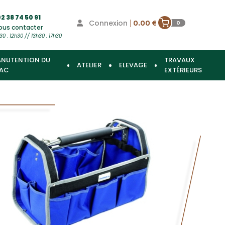
2 38 74 50 91
Connexion
|
0.00 €
0
ous contacter
30 . 12h30 // 13h30 . 17h30
NUTENTION DU
TRAVAUX
ATELIER
ELEVAGE
AC
EXTÉRIEURS