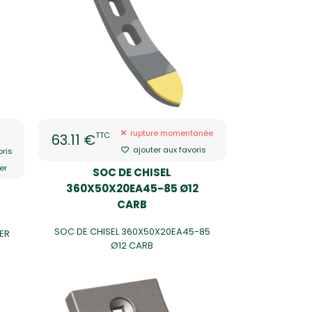
rupture momentanée
TTC
63.11 €
ajouter aux favoris
oris
er
SOC DE CHISEL
360X50X20EA45-85 Ø12
CARB
SOC DE CHISEL 360X50X20EA45-85
ER
Ø12 CARB