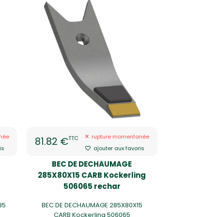
née
rupture momentanée
TTC
81.82 €
is
ajouter aux favoris
BEC DE DECHAUMAGE
285X80X15 CARB Kockerling
506065 rechar
85
BEC DE DECHAUMAGE 285X80X15
CARB Kockerling 506065