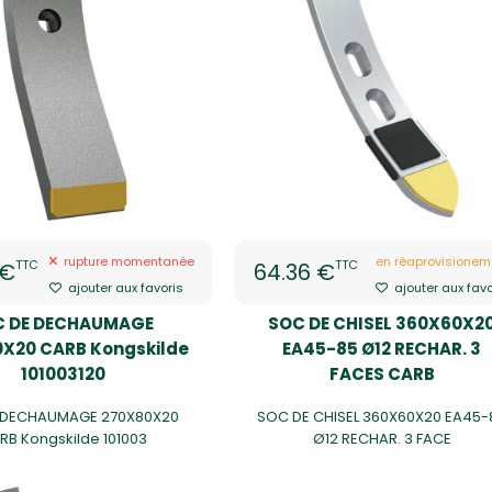
rupture momentanée
en réaprovisionem
TTC
TTC
 €
64.36 €
ajouter aux favoris
ajouter aux favo
C DE DECHAUMAGE
SOC DE CHISEL 360X60X2
X20 CARB Kongskilde
EA45-85 Ø12 RECHAR. 3
101003120
FACES CARB
 DECHAUMAGE 270X80X20
SOC DE CHISEL 360X60X20 EA45-
RB Kongskilde 101003
Ø12 RECHAR. 3 FACE