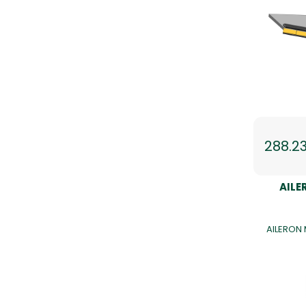
288.2
AIL
AILERON